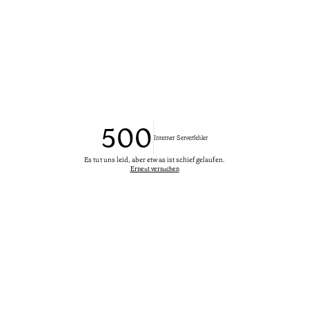
500
Interner Serverfehler
Es tut uns leid, aber etwas ist schief gelaufen.
Erneut versuchen