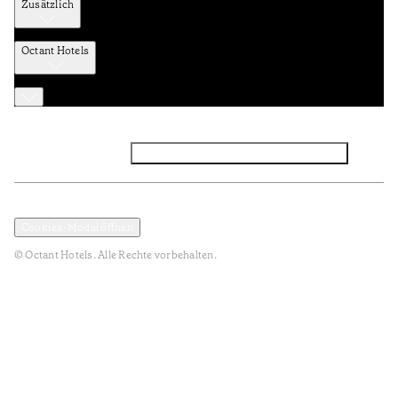
Zusätzlich
Octant Hotels
Facebook
Instagram
Abonnieren Sie den NEWSLETTER
Datenschutz und Datenpolitik
Geschäftsbedingungen
Cookies-Modal öffnen
© Octant Hotels. Alle Rechte vorbehalten.