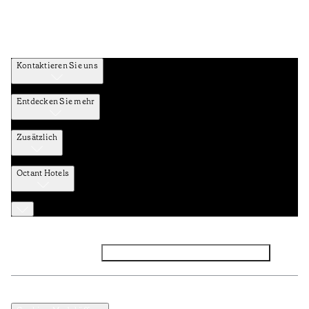
Kontaktieren Sie uns
Entdecken Sie mehr
Zusätzlich
Octant Hotels
Facebook
Instagram
Abonnieren Sie den NEWSLETTER
Datenschutz und Datenpolitik
Geschäftsbedingungen