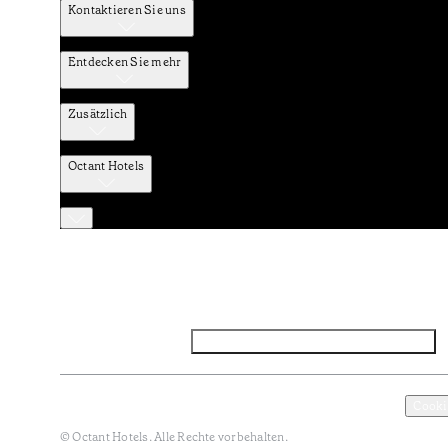
Kontaktieren Sie uns
Entdecken Sie mehr
Zusätzlich
Octant Hotels
Facebook
Instagram
Abonnieren Sie den NEWSLETTER
Datenschutz und Datenpolitik
Geschäftsbedingungen
Cooki
© Octant Hotels. Alle Rechte vorbehalten.