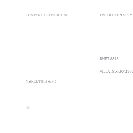
KONTAKTIEREN SIE UNS
ENTDECKEN SIE 
+ 351 289 790 790
FAQs
+ 351 289 790 791
Agenda
Sitio dos Caliços, 8700-069
GDS Code
Moncarapacho, Olhão
Villa Indig
info-
vilamonte@octanthotels.com
RNET 8848
reservations-
vilamonte@octanthotels.com
VILLA INDIGO 1139
MARKETING & PR
marketing@octanthotels.com
HR
rh@octanthotels.com