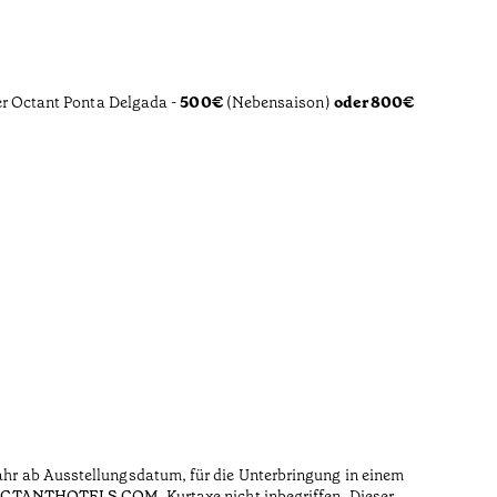
er Octant Ponta Delgada -
500€
(Nebensaison)
oder 800€
 Jahr ab Ausstellungsdatum, für die Unterbringung in einem
CTANTHOTELS.COM
. Kurtaxe nicht inbegriffen. Dieser