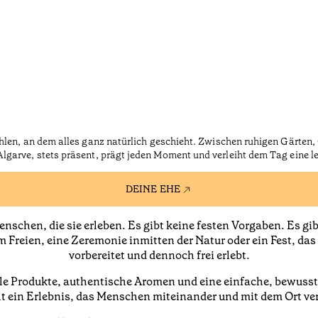
ählen, an dem alles ganz natürlich geschieht. Zwischen ruhigen Gärte
Algarve, stets präsent, prägt jeden Moment und verleiht dem Tag eine le
DEINE EHE
nschen, die sie erleben. Es gibt keine festen Vorgaben. Es gi
Freien, eine Zeremonie inmitten der Natur oder ein Fest, das b
vorbereitet und dennoch frei erlebt.
 Produkte, authentische Aromen und eine einfache, bewusste
t ein Erlebnis, das Menschen miteinander und mit dem Ort ve