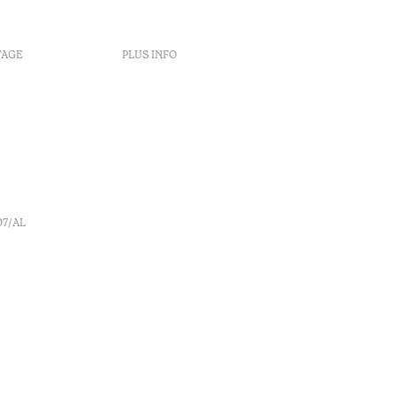
TAGE
PLUS INFO
Politiques de réservation
Recrutement
s
Livre de réclamation
o
Centre d'arbitrage
Canal de denúncia
07/AL