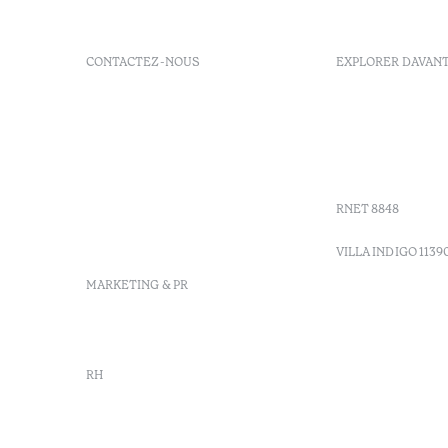
CONTACTEZ-NOUS
EXPLORER DAVAN
+ 351 289 790 790
FAQs
+ 351 289 790 791
Agenda
Sitio dos Caliços, 8700-069
GDS Code
Moncarapacho, Olhão
Villa Indig
info-
vilamonte@octanthotels.com
RNET 8848
reservations-
vilamonte@octanthotels.com
VILLA INDIGO 1139
MARKETING & PR
marketing@octanthotels.com
RH
rh@octanthotels.com