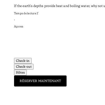
If the earth's depths provide heat and boiling water, why not u
Temps de lecture
1
’
•
Açores
Check-in
Check-out
Hôtes
RÉSERVER MAINTENANT