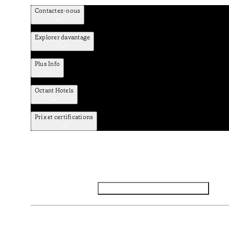
Contactez-nous
Explorer davantage
Plus Info
Octant Hotels
Prix et certifications
Facebook
Instagram
Abbounez-vous NEWSLETTER
Politique de confidentialité et de données
TERMES et Condit