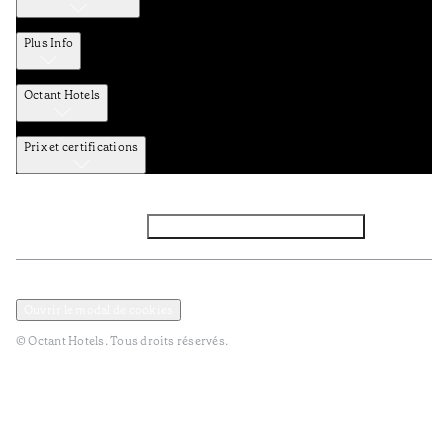
Plus Info
Octant Hotels
Prix et certifications
Facebook
Instagram
Abbounez-vous NEWSLETTER
Politique de confidentialité et de données
TERMES et Conditions
Ouvrir le modal de cookies
© Octant Hotels. Tous droits réservés.