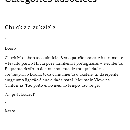
Chuck e a eukelele
R
•
•
Douro
Do
Chuck Monahan toca ukulele. A sua paixão por este instrumento
Af
– levado para o Havai por marinheiros portugueses – é evidente.
wa
Enquanto desfruta de um momento de tranquilidade a
contemplar o Douro, toca calmamente o ukulele. E, de repente,
I 
surge uma ligação à sua cidade natal, Mountain View, na
Pe
Califórnia. Tão perto e, ao mesmo tempo, tão longe.
Te
Temps de lecture
1
’
•
•
Do
Douro