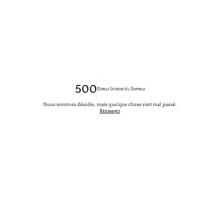
500
Erreur Interne du Serveur
Nous sommes désolés, mais quelque chose s'est mal passé.
Réessayer