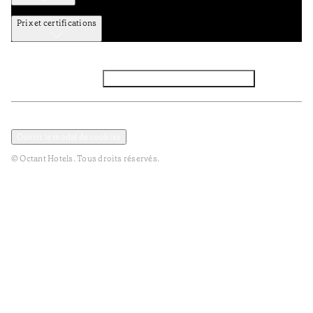
Prix et certifications
Facebook
Instagram
Abbounez-vous NEWSLETTER
Politique de confidentialité et de données
TERMES et Conditions
Ouvrir le modal de cookies
© Octant Hotels. Tous droits réservés.