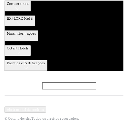
Contacte-nos
EXPLORE MAIS
Mais informações
Octant Hotels
Prémios e Certificações
Facebook
Instagram
Subscrever NEWSLETTER
Política de Privacidade e Dados Pessoais
Termos e Condições
Abrir modal de cookies
© Octant Hotels. Todos os direitos reservados.