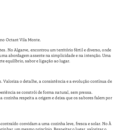
no Octant Vila Monte.
s. No Algarve, encontrou um território fértil e diverso, onde
o uma abordagem assente na simplicidade e na intenção. Uma
 equilíbrio, sabor e ligação ao lugar.
. Valoriza o detalhe, a consistência e a evolução contínua de
eriência se constrói de forma natural, sem pressa.
ua cozinha respeita a origem e deixa que os sabores falem por
contraído convidam a uma cozinha leve, fresca e solar. No À
inhar, um mesmo princípio. Respeitar o lugar, valorizar o