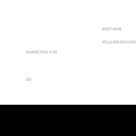
+ 351 289 790 791
Agenda
Sitio dos Caliços, 8700-069
GDS codes
Moncarapacho, Olhão
Villa Indig
info-
vilamonte@octanthotels.com
RNET 8848
reservations-
vilamonte@octanthotels.com
VILLA INDIGO 1139
MARKETING & PR
marketing@octanthotels.com
RH
rh@octanthotels.com