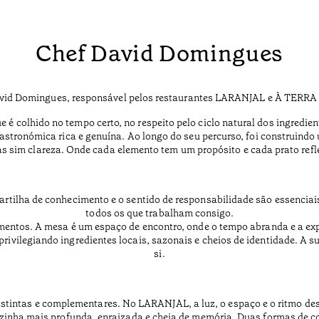
Chef David Domingues
David Domingues, responsável pelos restaurantes LARANJAL e À TERRA 
é colhido no tempo certo, no respeito pelo ciclo natural dos ingrediente
astronómica rica e genuína. Ao longo do seu percurso, foi construind
 sim clareza. Onde cada elemento tem um propósito e cada prato reflete
partilha de conhecimento e o sentido de responsabilidade são essenciais
todos os que trabalham consigo.
omentos. A mesa é um espaço de encontro, onde o tempo abranda e a exp
privilegiando ingredientes locais, sazonais e cheios de identidade. A s
si.
stintas e complementares. No LARANJAL, a luz, o espaço e o ritmo des
zinha mais profunda, enraizada e cheia de memória. Duas formas de coz