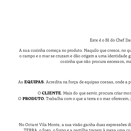
Este é o BI do Chef 
A sua cozinha começa no produto. Naquilo que cresce, no que 
o campo e o mar se cruzam e dão origem a uma identidade g
cozinha que não procura excessos, mas
As
EQUIPAS
. Acredita na força de equipas coesas, onde a 
O
CLIENTE
. Mais do que servir, procura criar m
O
PRODUTO
. Trabalha com o que a terra e o mar oferecem, 
No Octant Vila Monte, a sua visão ganha duas expressões di
TERRA, o fogo, o forno e a partilha trazem à mesa uma co