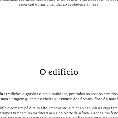
essencial e criar uma ligação verdadeira à mesa.
O edifício
s tradições algarvias e, em simultâneo, por todos os nossos sentidos.
mos a aragem quente e o cheiro que emana das árvores. Esta é a nota i
ício com um pé direito alto, imponente. Um chão de tijoleira cuja te
tramos também no mediterrâneo e no Norte de África. Candeeiros feitos
s relembram que estamos num território que é fronteira entre mar e ter