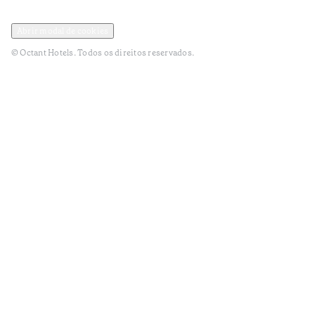
Política de Privacidade e Dados Pessoais
Termos e Condições
Abrir modal de cookies
© Octant Hotels. Todos os direitos reservados.