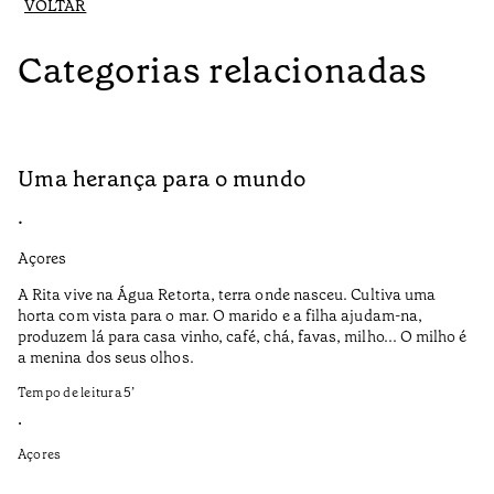
VOLTAR
Categorias relacionadas
Uma herança para o mundo
A
•
•
Açores
Aç
A Rita vive na Água Retorta, terra onde nasceu. Cultiva uma
Os
horta com vista para o mar. O marido e a filha ajudam-na,
pr
produzem lá para casa vinho, café, chá, favas, milho... O milho é
19
a menina dos seus olhos.
Te
Tempo de leitura
5
’
•
•
Aç
Açores