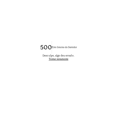
500
Erro Interno do Servidor
Desculpe, algo deu errado.
Tentar novamente