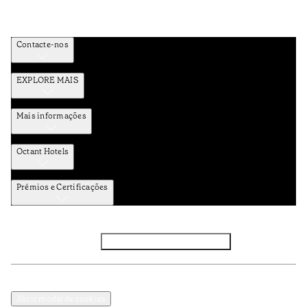
Contacte-nos
EXPLORE MAIS
Mais informações
Octant Hotels
Prémios e Certificações
Facebook
Instagram
Subscrever NEWSLETTER
Política de Privacidade e Dados Pessoais
Termos e Condições
Abrir modal de cookies