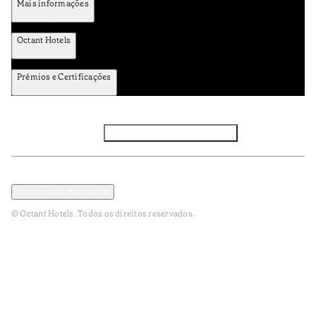
Mais informações
Octant Hotels
Prémios e Certificações
Facebook
Instagram
Subscrever NEWSLETTER
Política de Privacidade e Dados Pessoais
Termos e Condições
Abrir modal de cookies
© Octant Hotels. Todos os direitos reservados.