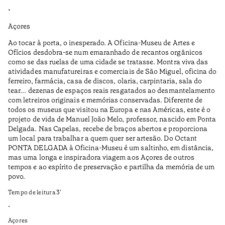
•
•
Açores
Aç
Ao tocar à porta, o inesperado. A Oficina-Museu de Artes e
A 
Ofícios desdobra-se num emaranhado de recantos orgânicos
Pa
como se das ruelas de uma cidade se tratasse. Montra viva das
pe
atividades manufatureiras e comerciais de São Miguel, oficina do
ac
ferreiro, farmácia, casa de discos, olaria, carpintaria, sala do
to
tear... dezenas de espaços reais resgatados ao desmantelamento
pe
com letreiros originais e memórias conservadas. Diferente de
todos os museus que visitou na Europa e nas Américas, este é o
Na
projeto de vida de Manuel João Melo, professor, nascido em Ponta
co
Delgada. Nas Capelas, recebe de braços abertos e proporciona
ca
um local para trabalhar a quem quer ser artesão. Do Octant
re
PONTA DELGADA à Oficina-Museu é um saltinho, em distância,
Te
mas uma longa e inspiradora viagem aos Açores de outros
tempos e ao espírito de preservação e partilha da memória de um
•
povo.
Aç
Tempo de leitura
3
’
•
Açores