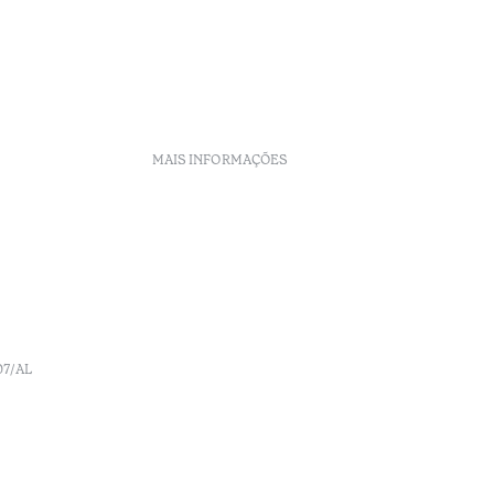
MAIS INFORMAÇÕES
Políticas de Reservas
Recrutamento
Livro de reclamações
o
Centro de Arbitragem
Canal de denúncia
07/AL