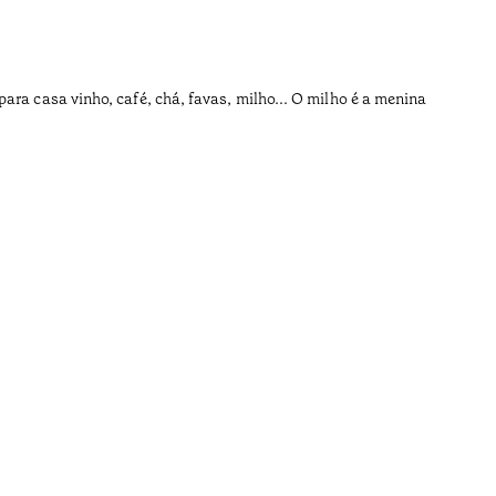
•
Açores
ara casa vinho, café, chá, favas, milho... O milho é a menina
Os pais n
Tempo de l
•
Açores