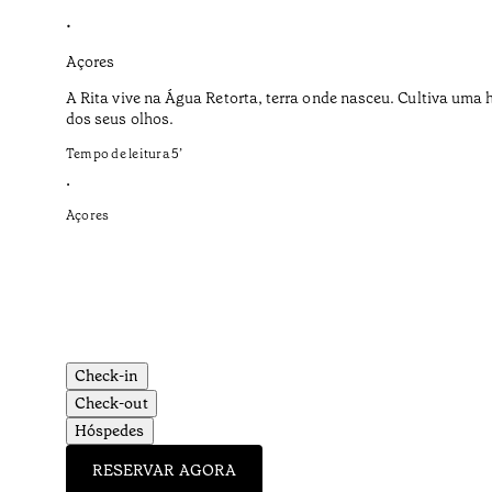
•
Açores
A Rita vive na Água Retorta, terra onde nasceu. Cultiva uma 
dos seus olhos.
Tempo de leitura
5
’
•
Açores
Check-in
Check-out
Hóspedes
RESERVAR AGORA