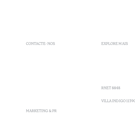
CONTACTE-NOS
EXPLORE MAIS
+ 351 289 790 790
FAQs
+ 351 289 790 791
Agenda
Sitio dos Caliços, 8700-069
GDS codes
Moncarapacho, Olhão
Villa Indig
info-
vilamonte@octanthotels.com
RNET 8848
reservations-
vilamonte@octanthotels.com
VILLA INDIGO 1139
MARKETING & PR
marketing@octanthotels.com