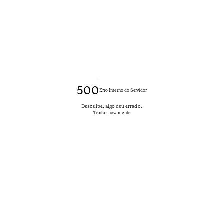
500
Erro Interno do Servidor
Desculpe, algo deu errado.
Tentar novamente