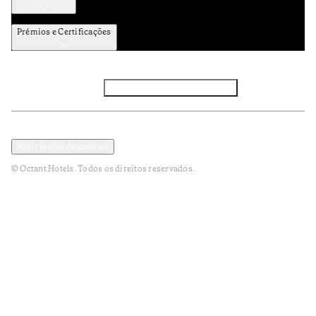
Prémios e Certificações
Facebook
Instagram
Subscrever NEWSLETTER
Política de Privacidade e Dados Pessoais
Termos e Condições
Abrir modal de cookies
© Octant Hotels. Todos os direitos reservados.