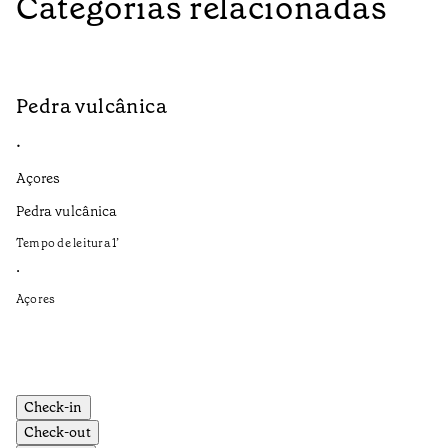
Categorias relacionadas
Pedra vulcânica
N
•
•
Açores
Aç
Pedra vulcânica
Es
a 
Tempo de leitura
1
’
Te
•
•
Açores
Aç
Check-in
Check-out