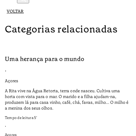
VOLTAR
Categorias relacionadas
Uma herança para o mundo
A
•
•
Açores
Aç
A Rita vive na Água Retorta, terra onde nasceu. Cultiva uma
Os
horta com vista para o mar. O marido e a filha ajudam-na,
pr
produzem lá para casa vinho, café, chá, favas, milho... O milho é
19
a menina dos seus olhos.
Te
Tempo de leitura
5
’
•
•
Aç
Açores