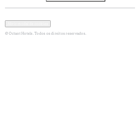
Política de Privacidade e Dados Pessoais
Termos e Condições
Abrir modal de cookies
© Octant Hotels. Todos os direitos reservados.