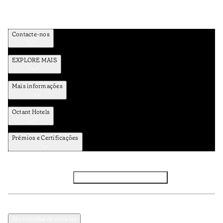
Contacte-nos
EXPLORE MAIS
Mais informações
Octant Hotels
Prémios e Certificações
Facebook
Instagram
Subscrever NEWSLETTER
Política de Privacidade e Dados Pessoais
Termos e Condições
Abrir modal de cookies