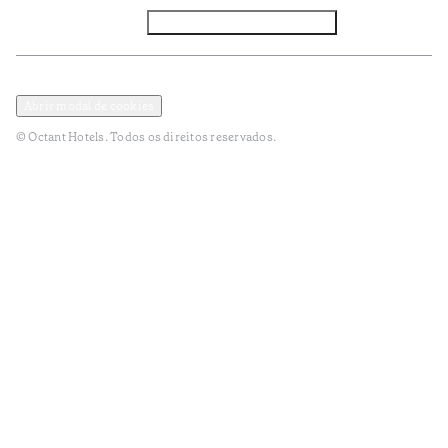
Facebook
Instagram
Subscrever NEWSLETTER
Política de Privacidade e Dados Pessoais
Termos e Condições
Abrir modal de cookies
© Octant Hotels. Todos os direitos reservados.