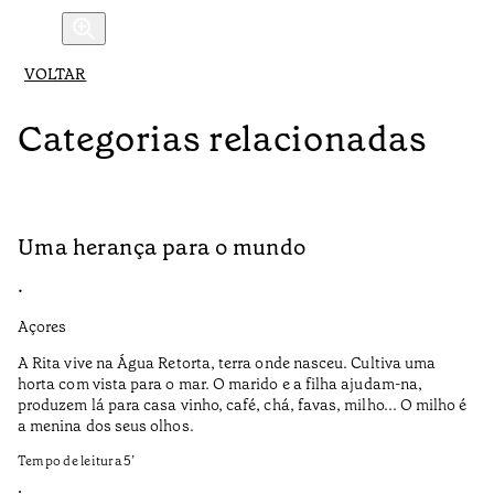
VOLTAR
Categorias relacionadas
Uma herança para o mundo
A
•
•
Açores
Aç
A Rita vive na Água Retorta, terra onde nasceu. Cultiva uma
Os
horta com vista para o mar. O marido e a filha ajudam-na,
pr
produzem lá para casa vinho, café, chá, favas, milho... O milho é
19
a menina dos seus olhos.
Te
Tempo de leitura
5
’
•
•