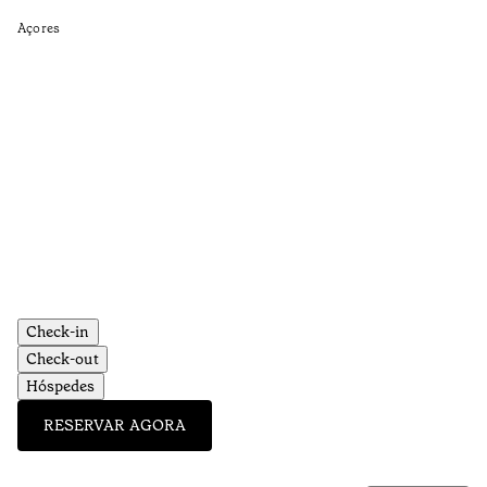
Aç
Açores
Check-in
Check-out
Hóspedes
RESERVAR AGORA