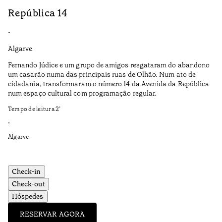
República 14
S
•
•
Algarve
Do
Fernando Júdice e um grupo de amigos resgataram do abandono
A 
um casarão numa das principais ruas de Olhão. Num ato de
co
cidadania, transformaram o número 14 da Avenida da República
fe
num espaço cultural com programação regular.
mi
ga
Tempo de leitura
2
’
Te
•
•
Algarve
Do
Check-in
Check-out
Hóspedes
RESERVAR AGORA