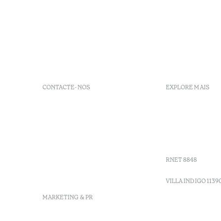
CONTACTE-NOS
EXPLORE MAIS
+ 351 289 790 790
FAQs
+ 351 289 790 791
Agenda
Sitio dos Caliços, 8700-069
GDS codes
Moncarapacho, Olhão
Villa Indig
info-
vilamonte@octanthotels.com
RNET 8848
reservations-
vilamonte@octanthotels.com
VILLA INDIGO 1139
MARKETING & PR
marketing@octanthotels.com