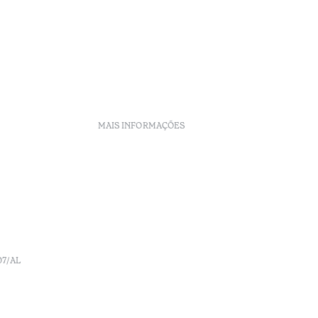
MAIS INFORMAÇÕES
Políticas de Reservas
Recrutamento
Livro de reclamações
o
Centro de Arbitragem
Canal de denúncia
07/AL