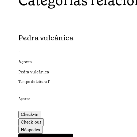
Categorias relaci
Pedra vulcânica
•
Açores
Pedra vulcânica
Tempo de leitura
1
’
•
Açores
Check-in
Check-out
Hóspedes