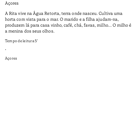
Açores
Aç
A Rita vive na Água Retorta, terra onde nasceu. Cultiva uma
Os
horta com vista para o mar. O marido e a filha ajudam-na,
pr
produzem lá para casa vinho, café, chá, favas, milho... O milho é
19
a menina dos seus olhos.
Te
Tempo de leitura
5
’
•
•
Aç
Açores