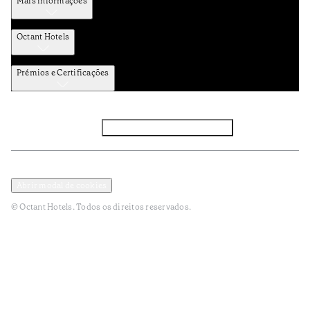
Mais informações
Octant Hotels
Prémios e Certificações
Facebook
Instagram
Subscrever NEWSLETTER
Política de Privacidade e Dados Pessoais
Termos e Condições
Abrir modal de cookies
© Octant Hotels. Todos os direitos reservados.