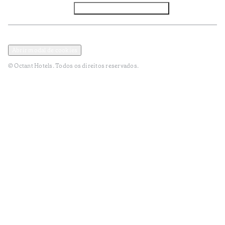
Facebook
Instagram
Subscrever NEWSLETTER
Política de Privacidade e Dados Pessoais
Termos e Condições
Abrir modal de cookies
© Octant Hotels. Todos os direitos reservados.