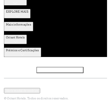
EXPLORE MAIS
Mais informações
Octant Hotels
Prémios e Certificações
Facebook
Instagram
Subscrever NEWSLETTER
Política de Privacidade e Dados Pessoais
Termos e Condições
Abrir modal de cookies
© Octant Hotels. Todos os direitos reservados.