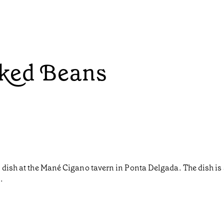
aked Beans
l dish at the Mané Cigano tavern in Ponta Delgada. The dish is
.