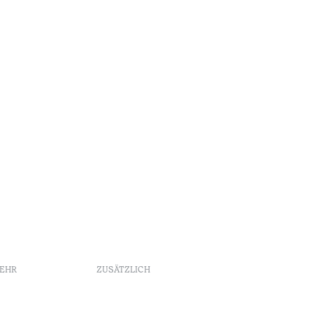
MEHR
ZUSÄTZLICH
Buchungsrichtlinien