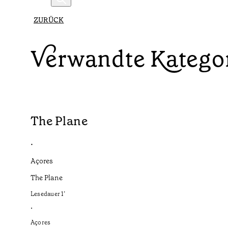
ZURÜCK
Verwandte Katego
The Plane
•
Açores
The Plane
Lesedauer
1
’
•
Açores