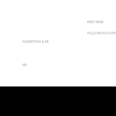
+ 351 289 790 791
Agenda
Sitio dos Caliços, 8700-069
GDS Code
Moncarapacho, Olhão
Villa Indig
info-
vilamonte@octanthotels.com
RNET 8848
reservations-
vilamonte@octanthotels.com
VILLA INDIGO 1139
MARKETING & PR
marketing@octanthotels.com
HR
rh@octanthotels.com