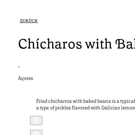
ZURÜCK
Chícharos with B
•
Açores
Fried chicharros with baked beans is a typica
a type of pickles flavored with Galician lemon