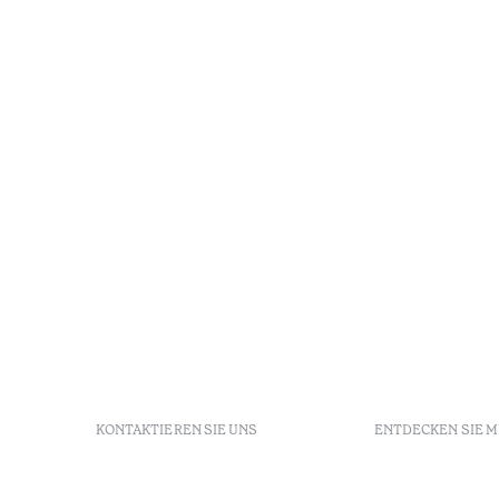
KONTAKTIEREN SIE UNS
ENTDECKEN SIE 
+ 351 289 790 790
FAQs