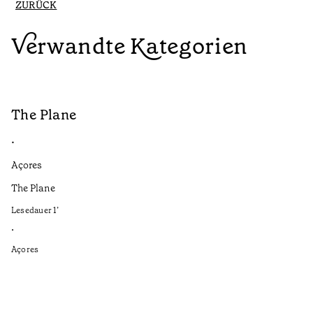
ZURÜCK
Verwandte Kategorien
The Plane
B
•
•
Açores
Aç
The Plane
If
to
Lesedauer
1
’
Le
•
•
Açores
Aç