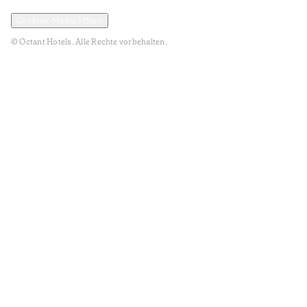
Datenschutz und Datenpolitik
Geschäftsbedingungen
Cookies-Modal öffnen
© Octant Hotels. Alle Rechte vorbehalten.