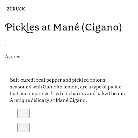
ZURÜCK
Pickles at Mané (Cigano)
•
Açores
Salt-cured local pepper and pickled onions,
seasoned with Galician lemon, are a type of pickle
that accompanies fried chicharros and baked beans.
A unique delicacy at Mané Cigano.