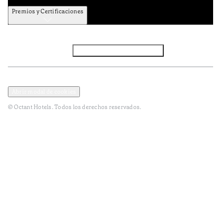
Premios y Certificaciones
Facebook
Instagram
Subscribir NEWSLETTER
Política de privacidad y datos
Terminos y condiciones
Abrir modal de cookies
© Octant Hotels. Todos los derechos reservados.