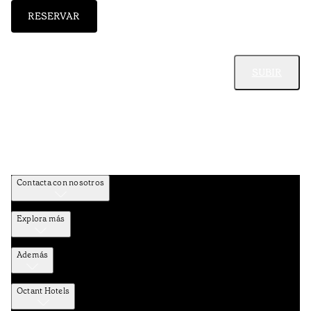
RESERVAR
SUBIR
Contacta con nosotros
Explora más
Además
Octant Hotels