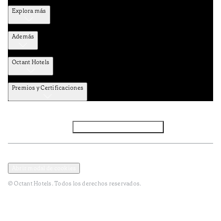
Explora más
Además
Octant Hotels
Premios y Certificaciones
Facebook
Instagram
Subscribir NEWSLETTER
Política de privacidad y datos
Terminos y condiciones
Abrir modal de cookies
© Octant Hotels. Todos los derechos reservados.