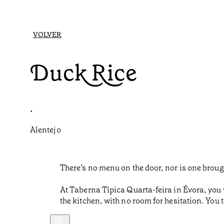
VOLVER
Duck Rice
•
Alentejo
There’s no menu on the door, nor is one brough
At Taberna Típica Quarta-feira in Évora, you 
the kitchen, with no room for hesitation. You t