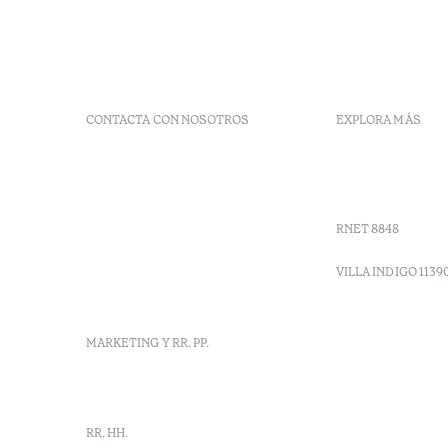
CONTACTA CON NOSOTROS
EXPLORA MÁS
+ 351 289 790 790
Códigos G
+ 351 289 790 791
Vales
Sitio dos Caliços,
Moncarapacho, Olhão
RNET 8848
info-
vilamonte@octanthotels.com
VILLA INDIGO 1139
reservations-
vilamonte@octanthotels.com
MARKETING Y RR. PP.
marketing@octanthotels.com
RR. HH.