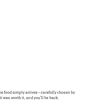
the food simply arrives—carefully chosen by
it was worth it, and you’ll be back.