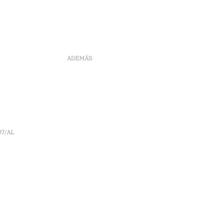
ADEMÁS
DS
Reclutamiento
Libro de reclamaciones
Centro de Arbitraje
Canal de denúncia
Políticas de reservas
07/AL