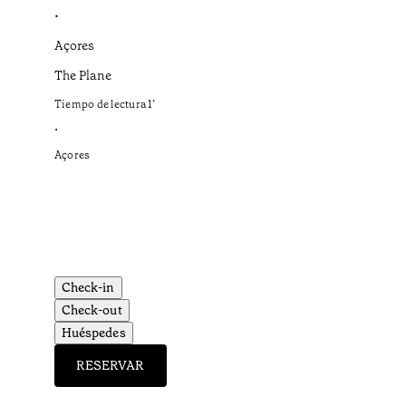
•
Açores
The Plane
Tiempo de lectura
1
’
•
Açores
Check-in
Check-out
Huéspedes
RESERVAR