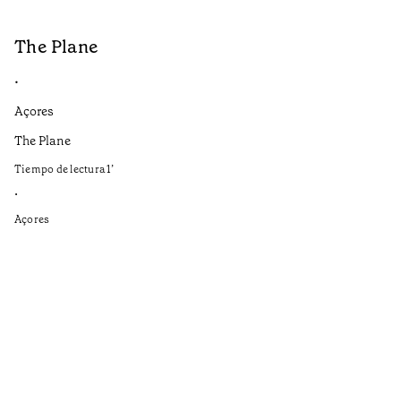
The Plane
B
•
•
Açores
Aç
The Plane
If
to
Tiempo de lectura
1
’
Ti
•
•
Açores
Aç