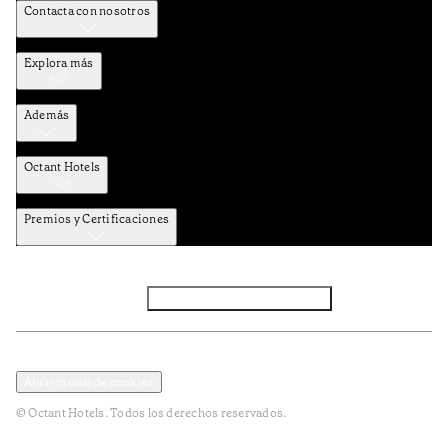
Contacta con nosotros
Explora más
Además
Octant Hotels
Premios y Certificaciones
Facebook
Instagram
Subscribir NEWSLETTER
Política de privacidad y datos
Terminos y condiciones
Abrir modal de cookies
© Octant Hotels. Todos los derechos reservados.