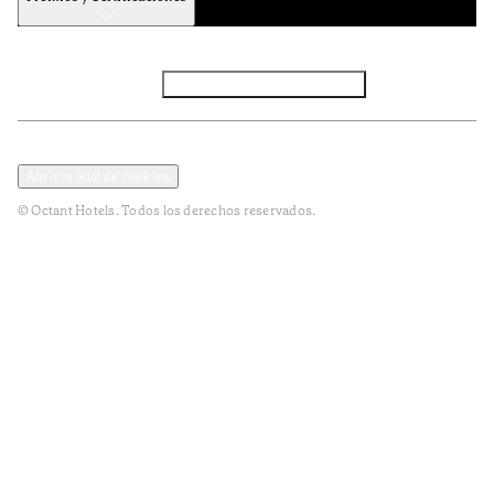
Facebook
Instagram
Subscribir NEWSLETTER
Política de privacidad y datos
Terminos y condiciones
Abrir modal de cookies
© Octant Hotels. Todos los derechos reservados.