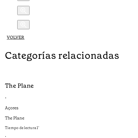
VOLVER
Categorías relacionadas
The Plane
B
•
•
Açores
Aç
The Plane
If
to
Tiempo de lectura
1
’
Ti
•