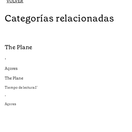
VOLVER
Categorías relacionadas
The Plane
B
•
•
Açores
Aç
The Plane
If
to
Tiempo de lectura
1
’
Ti
•
•
Açores
Aç