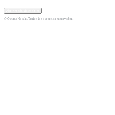
Política de privacidad y datos
Terminos y condiciones
Abrir modal de cookies
© Octant Hotels. Todos los derechos reservados.