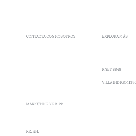
CONTACTA CON NOSOTROS
EXPLORA MÁS
+ 351 289 790 790
Códigos G
+ 351 289 790 791
Vales
Sitio dos Caliços,
Moncarapacho, Olhão
RNET 8848
info-
vilamonte@octanthotels.com
VILLA INDIGO 1139
reservations-
vilamonte@octanthotels.com
MARKETING Y RR. PP.
marketing@octanthotels.com
RR. HH.