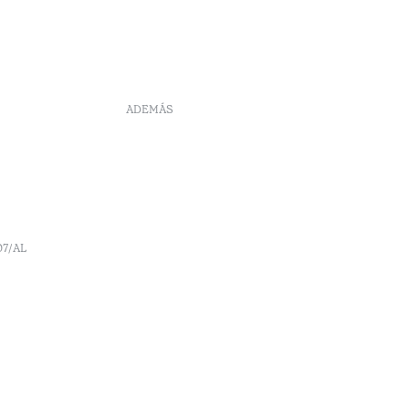
ADEMÁS
DS
Reclutamiento
Libro de reclamaciones
Centro de Arbitraje
Canal de denúncia
Políticas de reservas
07/AL