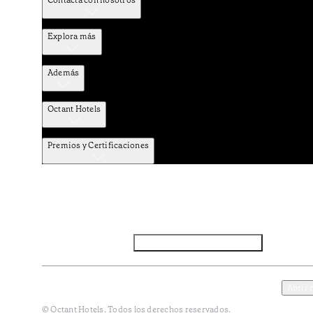
Contacta con nosotros
Explora más
Además
Octant Hotels
Premios y Certificaciones
Facebook
Instagram
Subscribir NEWSLETTER
Política de privacidad y datos
Terminos y condiciones
Abrir 
© Octant Hotels. Todos los derechos reservados.