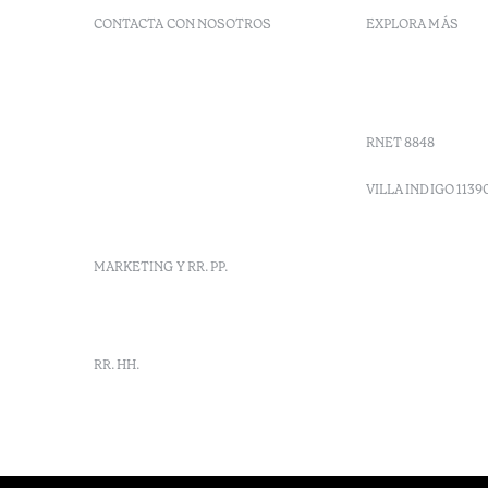
CONTACTA CON NOSOTROS
EXPLORA MÁS
+ 351 289 790 790
Códigos G
+ 351 289 790 791
Vales
Sitio dos Caliços,
Moncarapacho, Olhão
RNET 8848
info-
vilamonte@octanthotels.com
VILLA INDIGO 1139
reservations-
vilamonte@octanthotels.com
MARKETING Y RR. PP.
marketing@octanthotels.com
RR. HH.
rh-
vilamonte@octanthotels.com