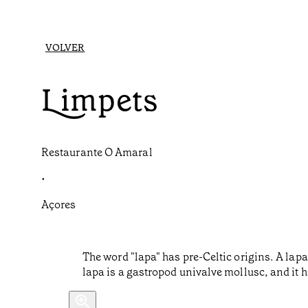
VOLVER
Limpets
Restaurante O Amaral
•
Açores
The word "lapa" has pre-Celtic origins. A lapa 
lapa is a gastropod univalve mollusc, and it ha