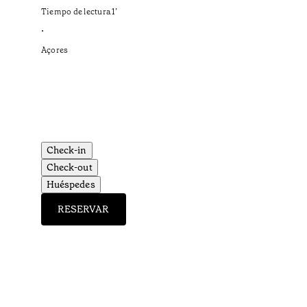
Tiempo de lectura
1
’
•
Açores
Check-in
Check-out
Huéspedes
RESERVAR