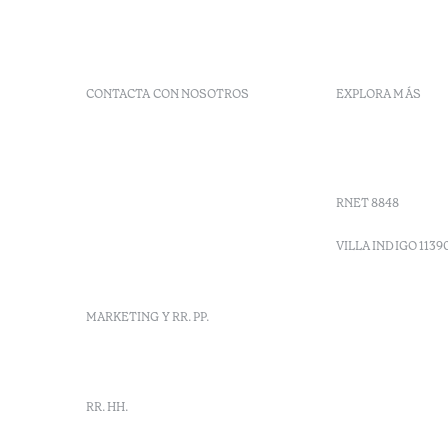
CONTACTA CON NOSOTROS
EXPLORA MÁS
+ 351 289 790 790
Códigos G
+ 351 289 790 791
Vales
Sitio dos Caliços,
Moncarapacho, Olhão
RNET 8848
info-
vilamonte@octanthotels.com
VILLA INDIGO 1139
reservations-
vilamonte@octanthotels.com
MARKETING Y RR. PP.
marketing@octanthotels.com
RR. HH.