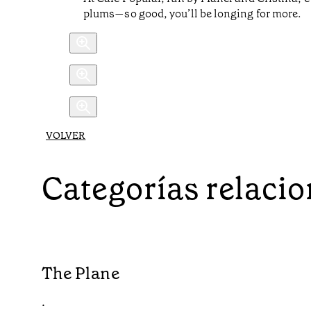
plums—so good, you’ll be longing for more.
VOLVER
Categorías relaci
The Plane
•