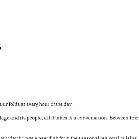
s
 unfolds at every hour of the day.
lage and its people, all it takes is a conversation. Between frien
very day brings a new dish from the seasonal regional cuisine. 