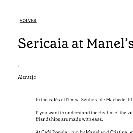
VOLVER
Sericaia at Manel’
•
Alentejo
In the cafés of Nossa Senhora de Machede, life
If you want to understand the rhythm of the vil
friendships are made with ease.
At Café Popular, run by Manel and Cristina, e