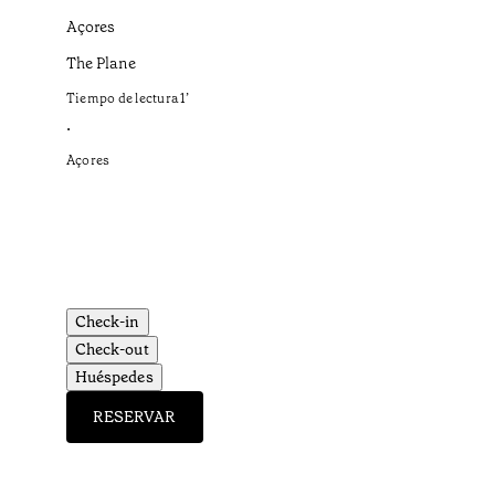
Açores
The Plane
Tiempo de lectura
1
’
•
Açores
Check-in
Check-out
Huéspedes
RESERVAR