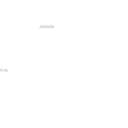
ADEMÁS
DS
Reclutamiento
Libro de reclamaciones
Centro de Arbitraje
Canal de denúncia
Políticas de reservas
07/AL