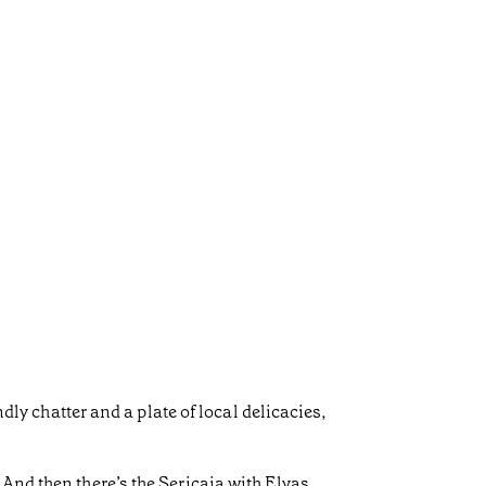
dly chatter and a plate of local delicacies,
And then there’s the Sericaia with Elvas