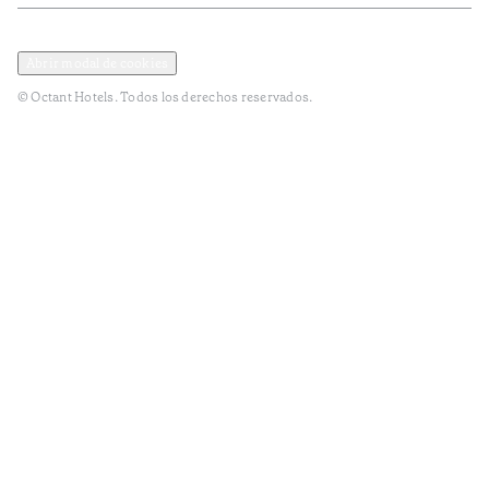
Política de privacidad y datos
Terminos y condiciones
Abrir modal de cookies
© Octant Hotels. Todos los derechos reservados.