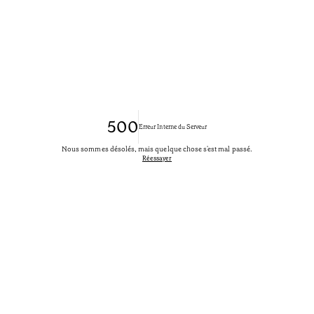
500
Erreur Interne du Serveur
Nous sommes désolés, mais quelque chose s'est mal passé.
Réessayer