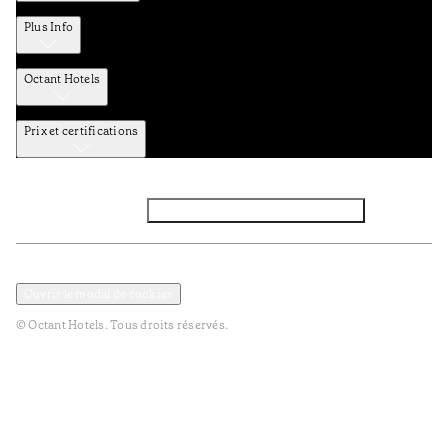
Plus Info
Octant Hotels
Prix et certifications
Facebook
Instagram
Abbounez-vous NEWSLETTER
Politique de confidentialité et de données
TERMES et Conditions
Ouvrir le modal de cookies
© Octant Hotels. Tous droits réservés.