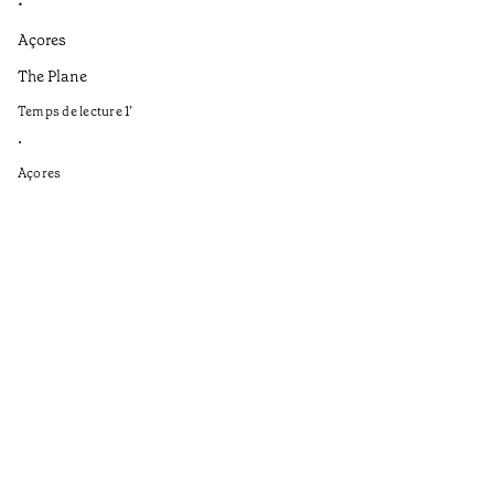
•
•
Açores
Aç
The Plane
If
to
Temps de lecture
1
’
Te
•
•
Açores
Aç