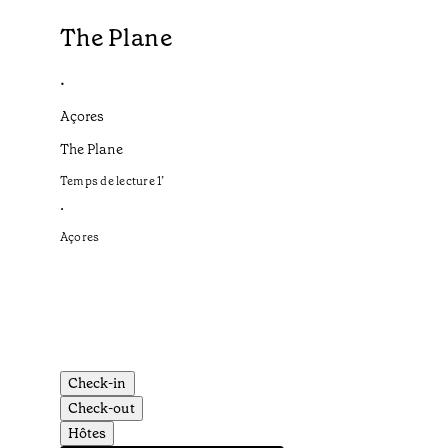
The Plane
•
Açores
The Plane
Temps de lecture
1
’
•
Açores
Check-in
Check-out
Hôtes