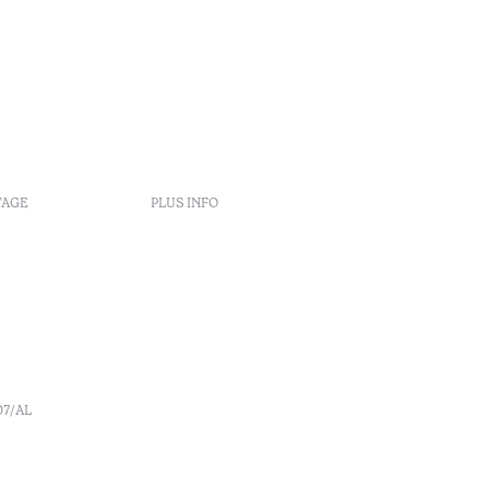
TAGE
PLUS INFO
Politiques de réservation
Recrutement
s
Livre de réclamation
o
Centre d'arbitrage
Canal de denúncia
07/AL