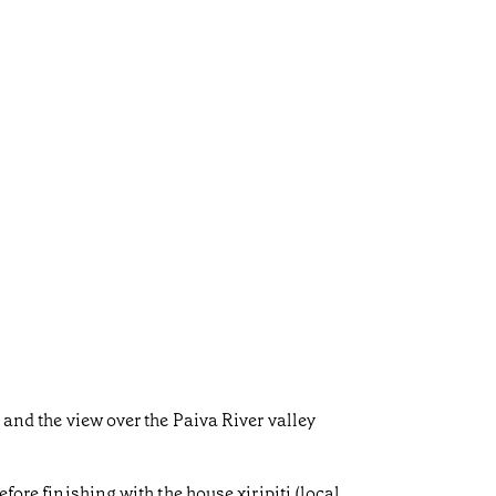
 and the view over the Paiva River valley
fore finishing with the house xiripiti (local