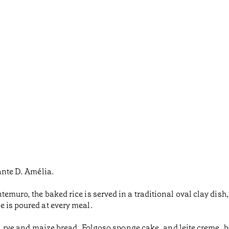
ante D. Amélia.
emuro, the baked rice is served in a traditional oval clay dish,
 is poured at every meal.
d, rye and maize bread, Folgoso sponge cake, and leite creme, be