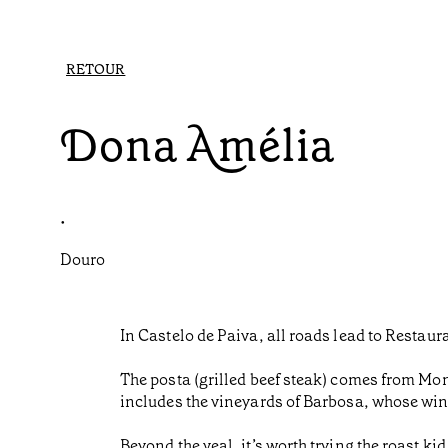
RETOUR
Dona Amélia
•
Douro
In Castelo de Paiva, all roads lead to Restaur
The posta (grilled beef steak) comes from Mont
includes the vineyards of Barbosa, whose wine
Beyond the veal, it’s worth trying the roast ki