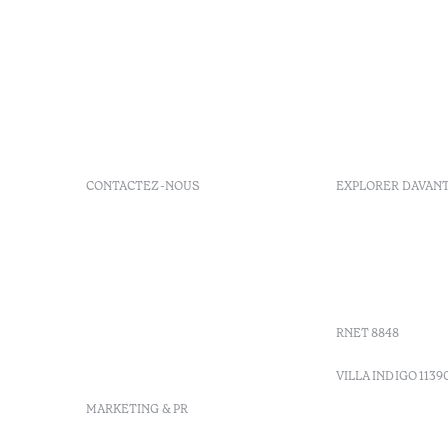
CONTACTEZ-NOUS
EXPLORER DAVAN
+ 351 289 790 790
FAQs
+ 351 289 790 791
Agenda
Sitio dos Caliços, 8700-069
GDS Code
Moncarapacho, Olhão
Villa Indig
info-
vilamonte@octanthotels.com
RNET 8848
reservations-
vilamonte@octanthotels.com
VILLA INDIGO 1139
MARKETING & PR