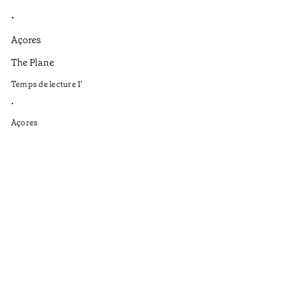
•
•
Açores
Aç
The Plane
If
to
Temps de lecture
1
’
Te
•
•
Açores
Aç