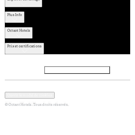
Plus Info
Octant Hotels
Prix et certifications
Facebook
Instagram
Abbounez-vous NEWSLETTER
Politique de confidentialité et de données
TERMES et Conditions
Ouvrir le modal de cookies
© Octant Hotels. Tous droits réservés.