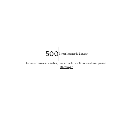
500
Erreur Interne du Serveur
Nous sommes désolés, mais quelque chose s'est mal passé.
Réessayer