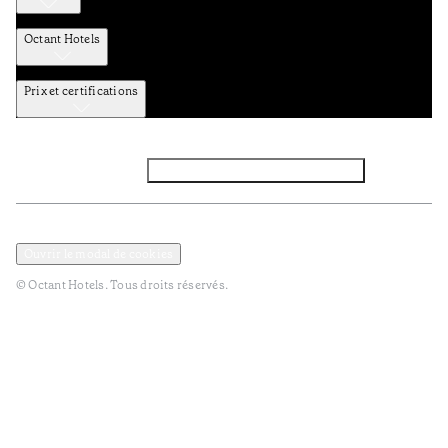
Octant Hotels
Prix et certifications
Facebook
Instagram
Abbounez-vous NEWSLETTER
Politique de confidentialité et de données
TERMES et Conditions
Ouvrir le modal de cookies
© Octant Hotels. Tous droits réservés.