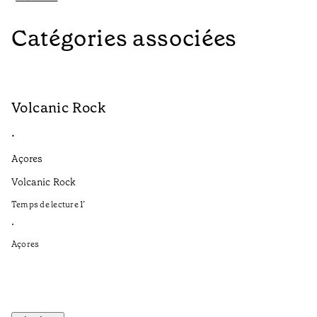
Catégories associées
Volcanic Rock
V
•
•
Açores
Aç
Volcanic Rock
We
in
Temps de lecture
1
’
Te
•
•
Açores
Aç