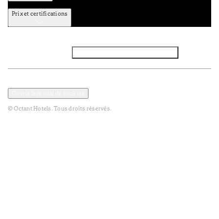
Prix et certifications
Facebook
Instagram
Abbounez-vous NEWSLETTER
Politique de confidentialité et de données
TERMES et Conditions
Ouvrir le modal de cookies
© Octant Hotels. Tous droits réservés.