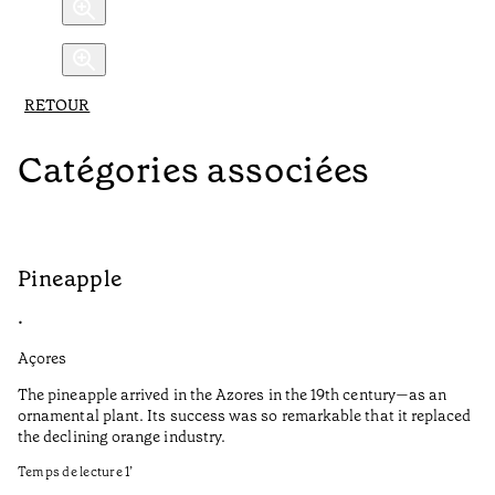
RETOUR
Catégories associées
Pineapple
G
•
•
Açores
Aç
The pineapple arrived in the Azores in the 19th century—as an
Th
ornamental plant. Its success was so remarkable that it replaced
Mi
the declining orange industry.
An
Temps de lecture
1
’
di