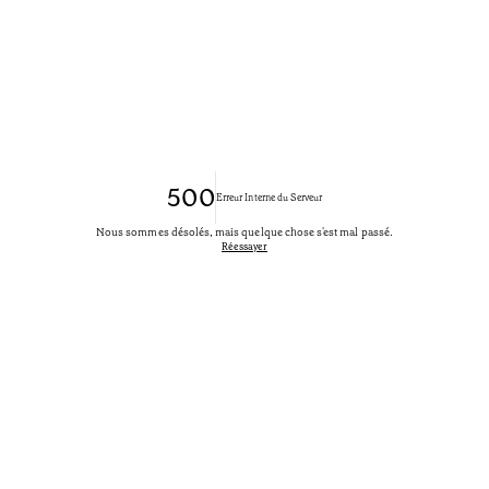
500
Erreur Interne du Serveur
Nous sommes désolés, mais quelque chose s'est mal passé.
Réessayer