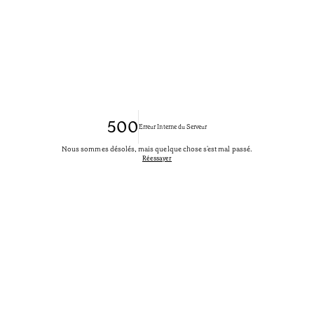
500
Erreur Interne du Serveur
Nous sommes désolés, mais quelque chose s'est mal passé.
Réessayer