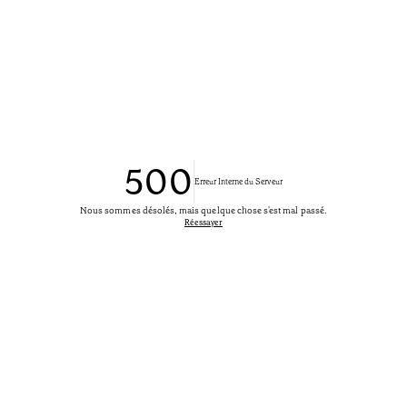
500
Erreur Interne du Serveur
Nous sommes désolés, mais quelque chose s'est mal passé.
Réessayer