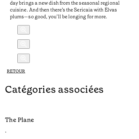
day brings a new dish from the seasonal regional
cuisine. And then there’s the Sericaia with Elvas
plums—so good, you’ll be longing for more.
RETOUR
Catégories associées
The Plane
B
•
•