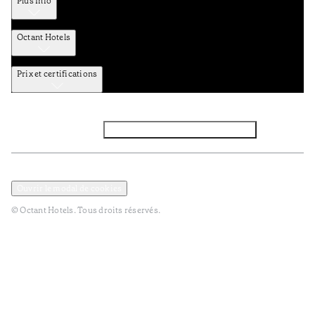
Plus Info
Octant Hotels
Prix et certifications
Facebook
Instagram
Abbounez-vous NEWSLETTER
Politique de confidentialité et de données
TERMES et Conditions
Ouvrir le modal de cookies
© Octant Hotels. Tous droits réservés.