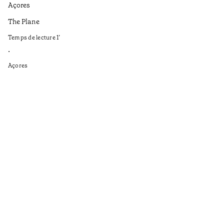
Açores
Aç
The Plane
If
to
Temps de lecture
1
’
Te
•
•
Açores
Aç