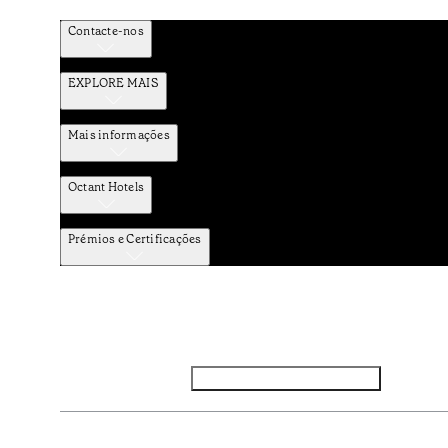
Contacte-nos
EXPLORE MAIS
Mais informações
Octant Hotels
Prémios e Certificações
Facebook
Instagram
Subscrever NEWSLETTER
Política de Privacidade e Dados Pessoais
Termos e Condiçõe