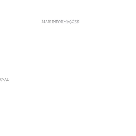
MAIS INFORMAÇÕES
Políticas de Reservas
Recrutamento
Livro de reclamações
o
Centro de Arbitragem
Canal de denúncia
07/AL