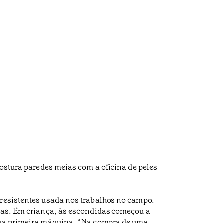
costura paredes meias com a oficina de peles
.
 resistentes usada nos trabalhos no campo.
lhas. Em criança, às escondidas começou a
 sua primeira máquina. “Na compra de uma