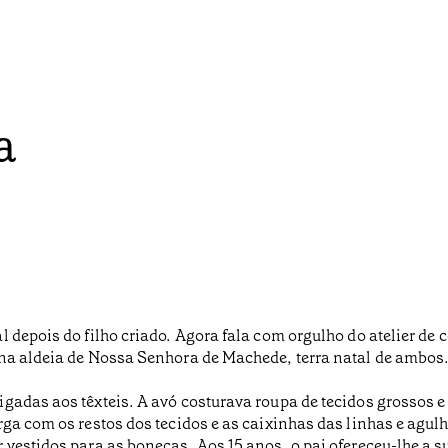
a
 depois do filho criado. Agora fala com orgulho do atelier de 
 na aldeia de Nossa Senhora de Machede, terra natal de ambos
gadas aos têxteis. A avó costurava roupa de tecidos grossos e
rga com os restos dos tecidos e as caixinhas das linhas e agu
r vestidos para as bonecas. Aos 15 anos, o pai ofereceu-lhe a