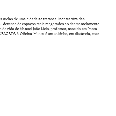
•
Açores
 ruelas de uma cidade se tratasse. Montra viva das
A madeira
ear... dezenas de espaços reais resgatados ao desmantelamento
local, ro
to de vida de Manuel João Melo, professor, nascido em Ponta
A DELGADA à Oficina-Museu é um saltinho, em distância, mas
Na carpin
memórias
Tempo de l
•
Açores