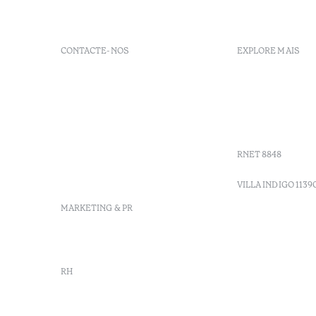
CONTACTE-NOS
EXPLORE MAIS
+ 351 289 790 790
FAQs
+ 351 289 790 791
Agenda
Sitio dos Caliços, 8700-069
GDS codes
Moncarapacho, Olhão
Villa Indig
info-
vilamonte@octanthotels.com
RNET 8848
reservations-
vilamonte@octanthotels.com
VILLA INDIGO 1139
MARKETING & PR
marketing@octanthotels.com
RH
rh@octanthotels.com