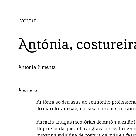
VOLTAR
Antónia, costureir
Antónia Pimenta
•
Alentejo
Antónia só deu asas ao seu sonho profissional
do marido, artesão, na casa que construíram
As mais antigas memórias de Antónia estão li
Hoje recorda que achava graça ao cesto de ve
mexer na máquina de costura da mãe e a faze